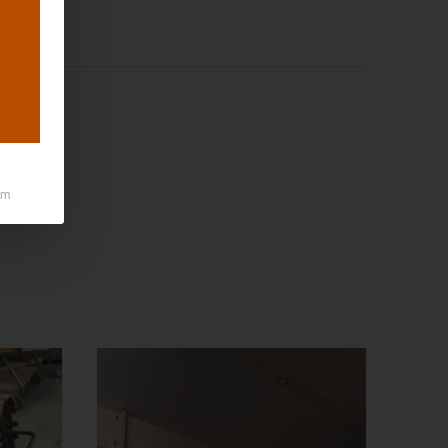
55 lfm
um