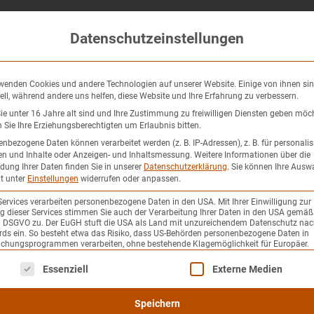
Datenschutzeinstellungen
PRODUKTE
ÜBER UNS
QUALITÄT
AKTUE
wenden Cookies und andere Technologien auf unserer Website. Einige von ihnen si
ell, während andere uns helfen, diese Website und Ihre Erfahrung zu verbessern.
e unter 16 Jahre alt sind und Ihre Zustimmung zu freiwilligen Diensten geben möc
Sie Ihre Erziehungsberechtigten um Erlaubnis bitten.
nbezogene Daten können verarbeitet werden (z. B. IP-Adressen), z. B. für personalis
n und Inhalte oder Anzeigen- und Inhaltsmessung.
Weitere Informationen über die
ung Ihrer Daten finden Sie in unserer
Datenschutzerklärung
.
Sie können Ihre Ausw
it unter
Einstellungen
widerrufen oder anpassen.
ZUBEHÖR
NAHTBAND
Services verarbeiten personenbezogene Daten in den USA. Mit Ihrer Einwilligung zur
 dieser Services stimmen Sie auch der Verarbeitung Ihrer Daten in den USA gemäß 
. a DSGVO zu. Der EuGH stuft die USA als Land mit unzureichendem Datenschutz nac
ds ein. So besteht etwa das Risiko, dass US-Behörden personenbezogene Daten in
chungsprogrammen verarbeiten, ohne bestehende Klagemöglichkeit für Europäer.
Individuelle Rab
olgt eine Liste der Service-Gruppen, für die eine E
Essenziell
Externe Medien
festes Polyamidban
Speichern
selbsklebend