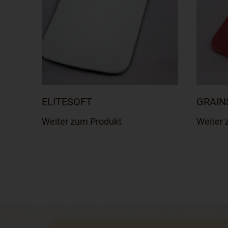
ELITESOFT
GRAIN
Dieses
Weiter zum Produkt
Weiter 
Produkt
weist
mehrere
Varianten
auf.
Die
Optionen
können