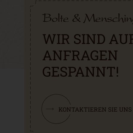
auf
der
Produktseite
gewählt
WIR SIND AU
werden
ANFRAGEN
GESPANNT!
KONTAKTIEREN SIE UNS